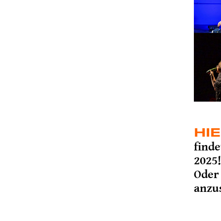
HI
find
2025!
Oder 
anzu