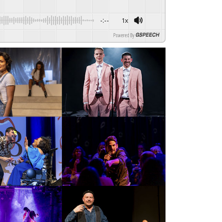
-:--
1x
Powered By
GSPEECH