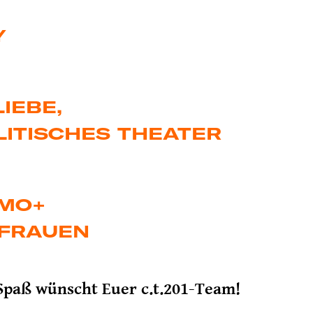
Y
LIEBE,
LITISCHES THEATER
MO+
 FRAUEN
 Spaß wünscht Euer c.t.201-Team!