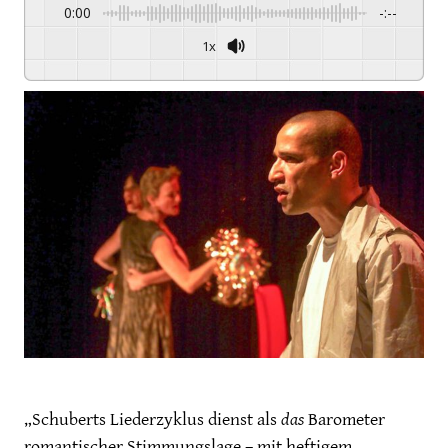
0:00
-:--
1x
Powered By
GSPEECH
„Schuberts Liederzyklus dienst als
das
Barometer
romantischer Stimmungslage – mit heftigem