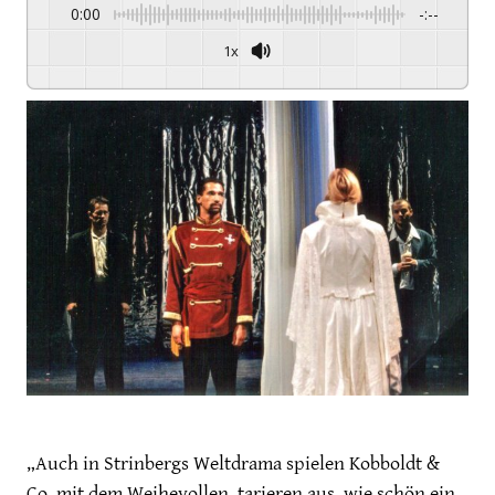
0:00
-:--
1x
Powered By
GSPEECH
„Auch in Strinbergs Weltdrama spielen Kobboldt &
Co. mit dem Weihevollen, tarieren aus, wie schön ein