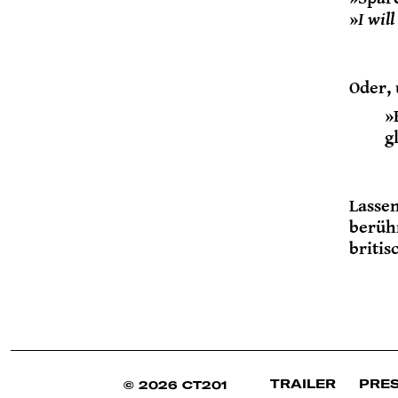
»
I wil
Oder, 
»
g
Lassen
berüh
briti
TRAILER
PRE
© 2026 CT201