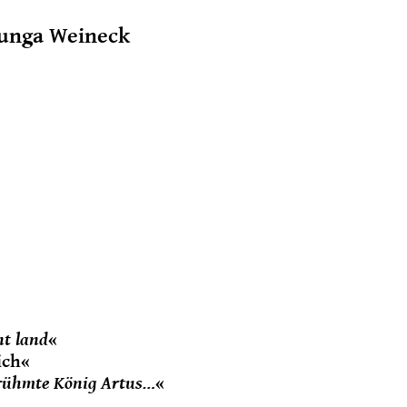
Sunga Weineck
nt land
«
ich«
berühmte König Artus…
«