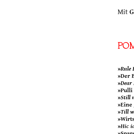
Mit
G
POM
»
Rule 
»Der B
»
Dear 
»Pulli
»
Still
»Eine
»
Till 
»Wirt
»
Hic i
»Spar