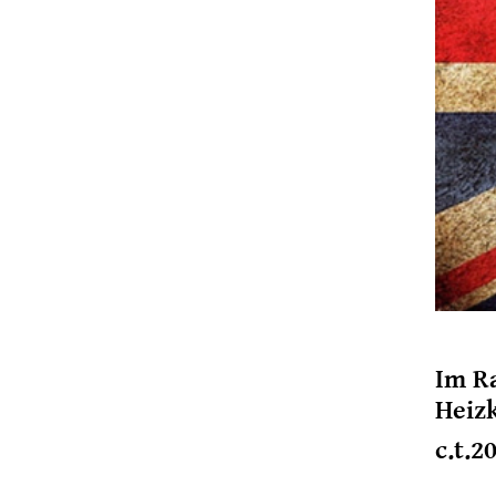
Im R
Heiz
c.t.2