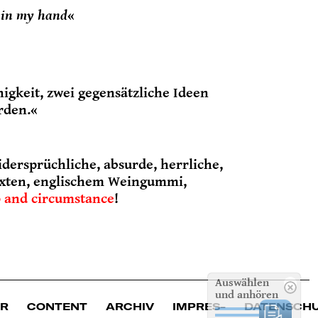
p in my hand
«
higkeit, zwei gegensätzliche Ideen
rden.«
idersprüchliche, absurde, herrliche,
Texten, englischem Weingummi,
 and circumstance
!
Auswählen
und anhören
ER
CONTENT
ARCHIV
IMPRES­
DATENSCH