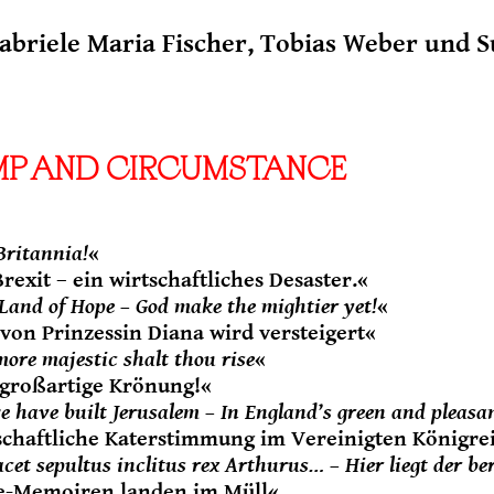
abriele Maria Fischer, Tobias Weber und 
P AND CIRCUMSTANCE
Britannia!
«
rexit – ein wirtschaftliches Desaster.«
Land of Hope – God make the mightier yet!
«
 von Prinzessin Diana wird versteigert«
 more majestic shalt thou rise
«
 großartige Krönung!«
we have built Jerusalem – In England’s green and pleasa
schaftliche Katerstimmung im Vereinigten Königre
acet sepultus inclitus rex Arthurus… – Hier liegt der 
e-Memoiren landen im Müll«