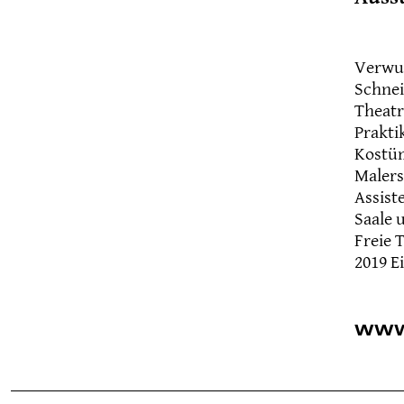
Verwur
Schnei
Theatr
Prakti
Kostüm
Malers
Assist
Saale 
Freie 
2019 E
WWW