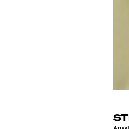
ST
Auss