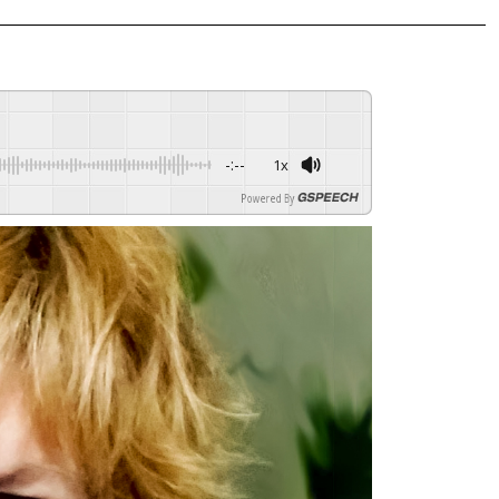
-:--
1x
Powered By
GSPEECH