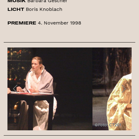
Barbara Gescher
MUSIK
Boris Knoblach
LICHT
4. November 1998
PREMIERE
Previous
Next
©Foto: CT201